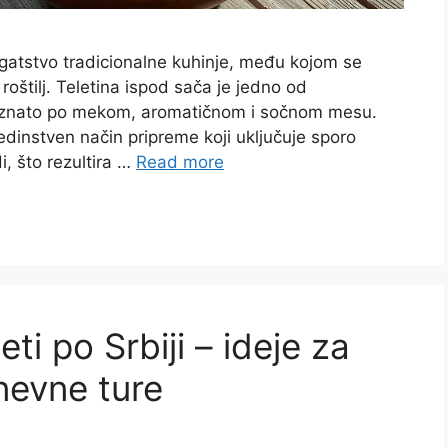
atstvo tradicionalne kuhinje, među kojom se
 roštilj. Teletina ispod sača je jedno od
 poznato po mekom, aromatičnom i sočnom mesu.
edinstven način pripreme koji uključuje sporo
, što rezultira …
Read more
eti po Srbiji – ideje za
nevne ture