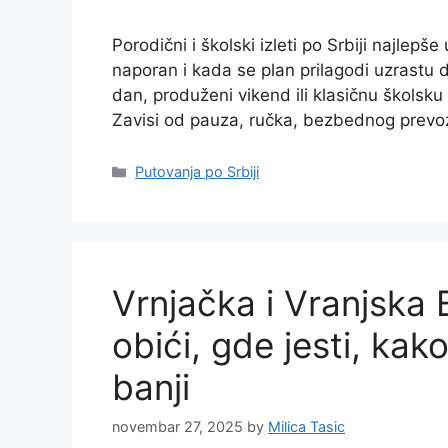
Porodični i školski izleti po Srbiji najle
naporan i kada se plan prilagodi uzrastu d
dan, produženi vikend ili klasičnu školsku
Zavisi od pauza, ručka, bezbednog prevo
Categories
Putovanja po Srbiji
Vrnjačka i Vranjska 
obići, gde jesti, kako
banji
novembar 27, 2025
by
Milica Tasic