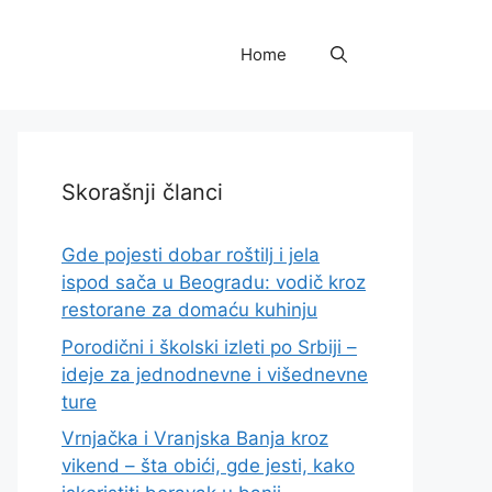
Home
Skorašnji članci
Gde pojesti dobar roštilj i jela
ispod sača u Beogradu: vodič kroz
restorane za domaću kuhinju
Porodični i školski izleti po Srbiji –
ideje za jednodnevne i višednevne
ture
Vrnjačka i Vranjska Banja kroz
vikend – šta obići, gde jesti, kako