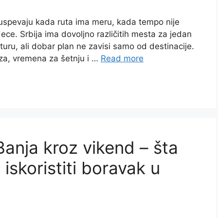
pše uspevaju kada ruta ima meru, kada tempo nije
ece. Srbija ima dovoljno različitih mesta za jedan
 turu, ali dobar plan ne zavisi samo od destinacije.
za, vremena za šetnju i …
Read more
Banja kroz vikend – šta
 iskoristiti boravak u