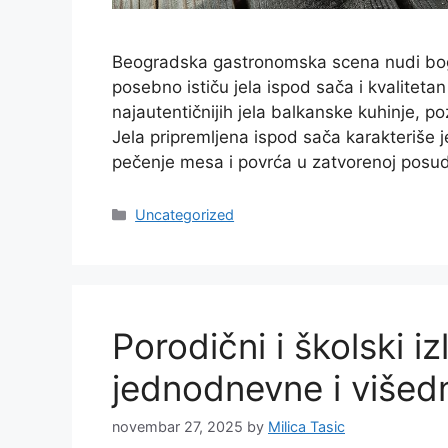
Beogradska gastronomska scena nudi bog
posebno ističu jela ispod sača i kvalitetan
najautentičnijih jela balkanske kuhinje,
Jela pripremljena ispod sača karakteriše j
pečenje mesa i povrća u zatvorenoj posudi
Categories
Uncategorized
Porodični i školski izl
jednodnevne i višed
novembar 27, 2025
by
Milica Tasic