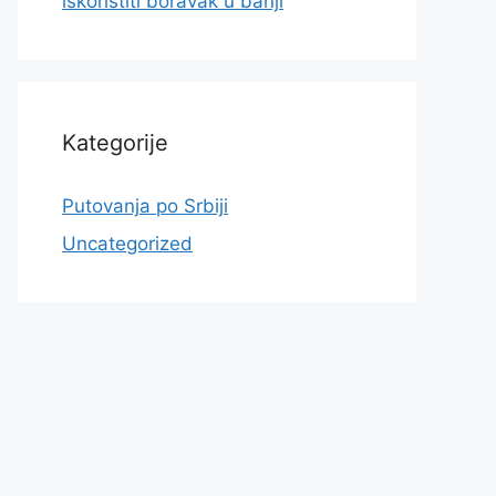
iskoristiti boravak u banji
Kategorije
Putovanja po Srbiji
Uncategorized