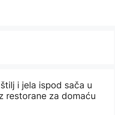
tilj i jela ispod sača u
oz restorane za domaću