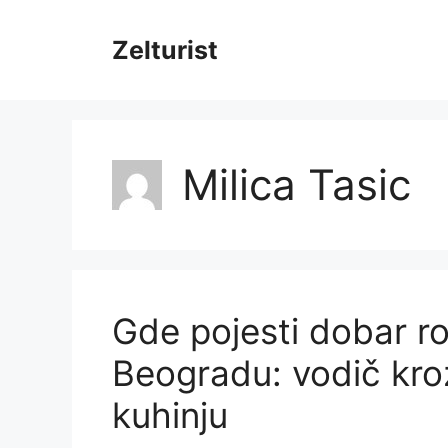
Skip
to
Zelturist
content
Milica Tasic
Gde pojesti dobar roš
Beogradu: vodič kr
kuhinju